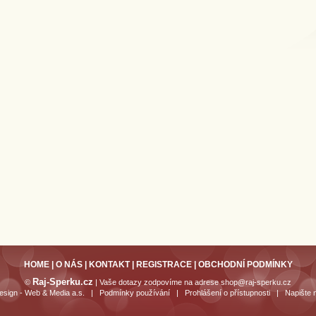
HOME
|
O NÁS
|
KONTAKT
|
REGISTRACE
|
OBCHODNÍ PODMÍNKY
Raj-Sperku.cz
©
| Vaše dotazy zodpovíme na adrese
shop@raj-sperku.cz
sign - Web & Media a.s.
|
Podmínky používání
|
Prohlášení o přístupnosti
|
Napište