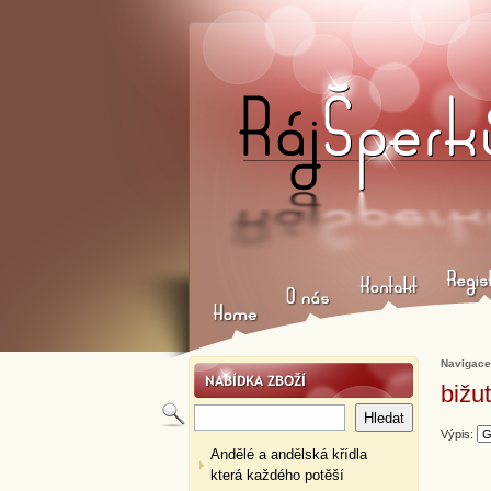
Navigace
bižut
Výpis:
Andělé a andělská křídla
která každého potěší