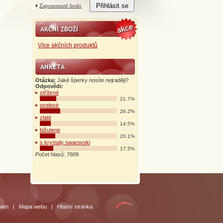
Zapomenuté heslo
Více akčních produktů
Otázka:
Jaké šperky nosíte nejraději?
Odpovědi:
stříbrné
21.7%
ocelové
26.2%
zlaté
14.5%
bižuterie
20.1%
s krystaly swarovski
17.5%
Počet hlasů: 7609
 nám
|
Mapa webu
|
Hlavní stránka