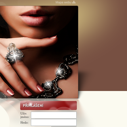
Mapa webu
Uživ.
jméno:
Heslo: