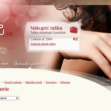
Nákupní taška
Taška obsahuje 0 položek
Kč
Celkem vč. DPH
Zobrazit obsah tašky
:
»
Úvodní stránka
»
Nabídka zboží
»
Soupravy
»
bižuterie
erie