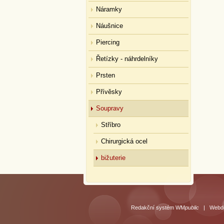
Náramky
Náušnice
Piercing
Řetízky - náhrdelníky
Prsten
Přívěsky
Soupravy
Stříbro
Chirurgická ocel
bižuterie
Redakční systém WM
public
|
Webde